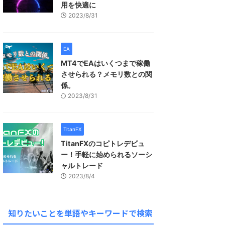
用を快適に
2023/8/31
EA
MT4でEAはいくつまで稼働
させられる？メモリ数との関
係。
2023/8/31
TitanFX
TitanFXのコピトレデビュ
ー！手軽に始められるソーシ
ャルトレード
2023/8/4
知りたいことを単語やキーワードで検索