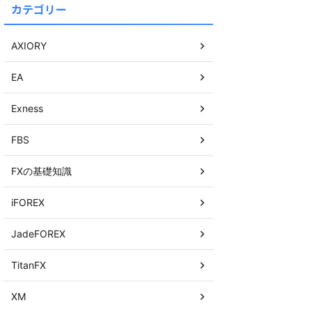
カテゴリー
AXIORY
EA
Exness
FBS
FXの基礎知識
iFOREX
JadeFOREX
TitanFX
XM