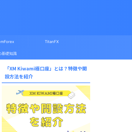
mForex
TitanFX
の基礎知識
「XM Kiwami極口座」とは？特徴や開
設方法を紹介