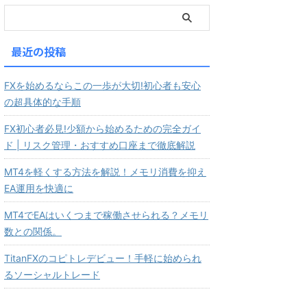
最近の投稿
FXを始めるならこの一歩が大切!初心者も安心
の超具体的な手順
FX初心者必見!少額から始めるための完全ガイ
ド | リスク管理・おすすめ口座まで徹底解説
MT4を軽くする方法を解説！メモリ消費を抑え
EA運用を快適に
MT4でEAはいくつまで稼働させられる？メモリ
数との関係。
TitanFXのコピトレデビュー！手軽に始められ
るソーシャルトレード