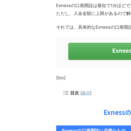
Exnessの口座開設は最短で1分ほど
ただし、入金金額に上限があるので解
それでは、具体的なExnessの口座
Exne
[toc]
目次
[
表示
]
Exnes
Exnessの口座開設に必要なもの