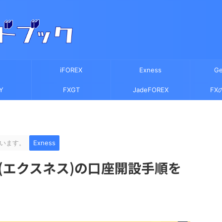
iFOREX
Exness
Ge
Y
FXGT
JadeFOREX
FX
います。
Exness
s(エクスネス)の口座開設手順を