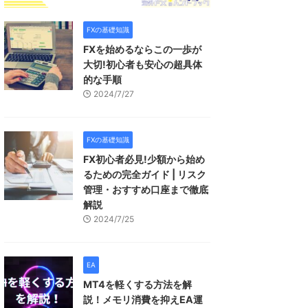
FXの基礎知識
FXを始めるならこの一歩が
大切!初心者も安心の超具体
的な手順
2024/7/27
FXの基礎知識
FX初心者必見!少額から始め
るための完全ガイド | リスク
管理・おすすめ口座まで徹底
解説
2024/7/25
EA
MT4を軽くする方法を解
説！メモリ消費を抑えEA運