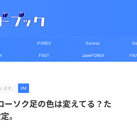
iFOREX
Exness
Ge
Y
FXGT
JadeFOREX
FX
います。
XM
4ローソク足の色は変えてる？た
設定。