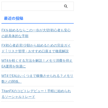
最近の投稿
FXを始めるならこの一歩が大切!初心者も安心
の超具体的な手順
FX初心者必見!少額から始めるための完全ガイ
ド | リスク管理・おすすめ口座まで徹底解説
MT4を軽くする方法を解説！メモリ消費を抑え
EA運用を快適に
MT4でEAはいくつまで稼働させられる？メモリ
数との関係。
TitanFXのコピトレデビュー！手軽に始められ
るソーシャルトレード