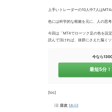
上手いトレーダーの10人中7人はMT
色には科学的な根拠を元に、人の思考
今回は「MT4でローソク足の色を設
読んで頂ければ、抜群にさえた脳ミソ
今なら13
最短5分
[toc]
目次
[
表示
]