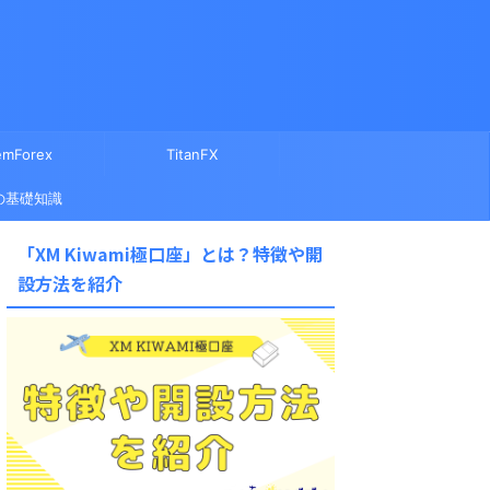
mForex
TitanFX
の基礎知識
「XM Kiwami極口座」とは？特徴や開
設方法を紹介