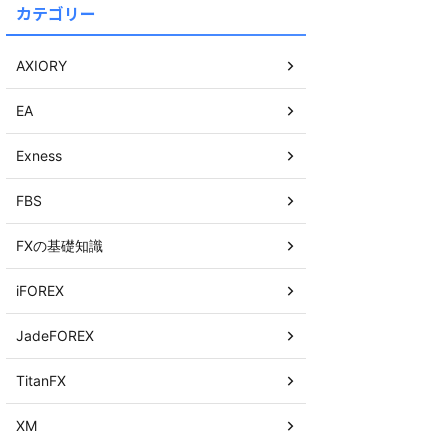
カテゴリー
AXIORY
EA
Exness
FBS
FXの基礎知識
iFOREX
JadeFOREX
TitanFX
XM