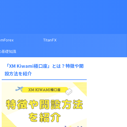
mForex
TitanFX
の基礎知識
「XM Kiwami極口座」とは？特徴や開
設方法を紹介