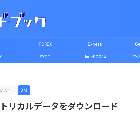
iFOREX
Exness
Ge
Y
FXGT
JadeFOREX
FX
います。
XM
ストリカルデータをダウンロード