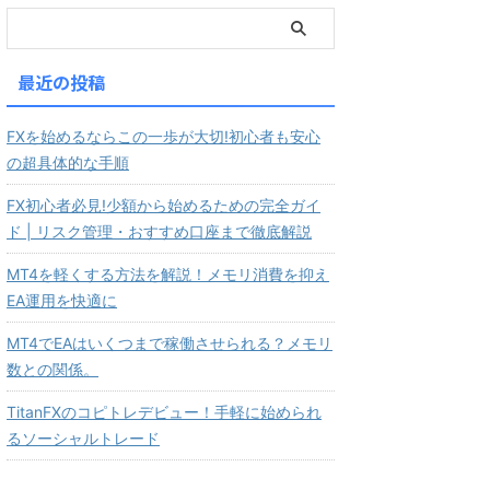
最近の投稿
FXを始めるならこの一歩が大切!初心者も安心
の超具体的な手順
FX初心者必見!少額から始めるための完全ガイ
ド | リスク管理・おすすめ口座まで徹底解説
MT4を軽くする方法を解説！メモリ消費を抑え
EA運用を快適に
MT4でEAはいくつまで稼働させられる？メモリ
数との関係。
TitanFXのコピトレデビュー！手軽に始められ
るソーシャルトレード