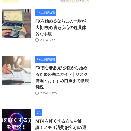
FXの基礎知識
FXを始めるならこの一歩が
大切!初心者も安心の超具体
的な手順
2024/7/27
FXの基礎知識
FX初心者必見!少額から始め
るための完全ガイド | リスク
管理・おすすめ口座まで徹底
解説
2024/7/25
EA
MT4を軽くする方法を解
説！メモリ消費を抑えEA運