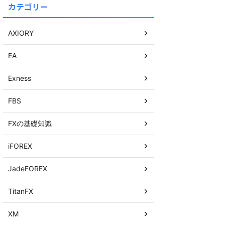
カテゴリー
AXIORY
EA
Exness
FBS
FXの基礎知識
iFOREX
JadeFOREX
TitanFX
XM