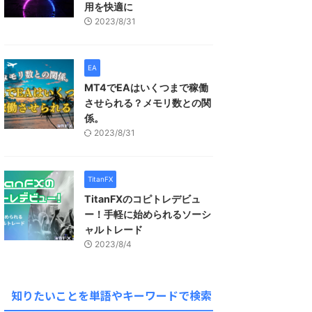
用を快適に
2023/8/31
EA
MT4でEAはいくつまで稼働
させられる？メモリ数との関
係。
2023/8/31
TitanFX
TitanFXのコピトレデビュ
ー！手軽に始められるソーシ
ャルトレード
2023/8/4
知りたいことを単語やキーワードで検索