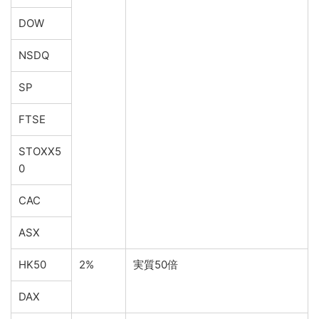
DOW
NSDQ
SP
FTSE
STOXX5
0
CAC
ASX
HK50
2%
実質50倍
DAX