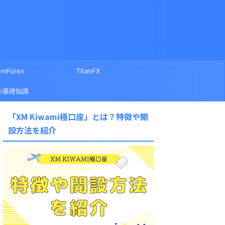
mForex
TitanFX
の基礎知識
「XM Kiwami極口座」とは？特徴や開
設方法を紹介