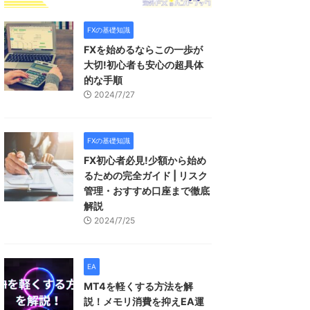
FXの基礎知識
FXを始めるならこの一歩が
大切!初心者も安心の超具体
的な手順
2024/7/27
FXの基礎知識
FX初心者必見!少額から始め
るための完全ガイド | リスク
管理・おすすめ口座まで徹底
解説
2024/7/25
EA
MT4を軽くする方法を解
説！メモリ消費を抑えEA運