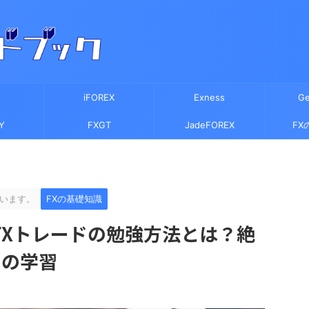
iFOREX
Exness
Ge
Y
FXGT
JadeFOREX
FX
います。
FXの基礎知識
FXトレードの勉強方法とは？絶
つの学習