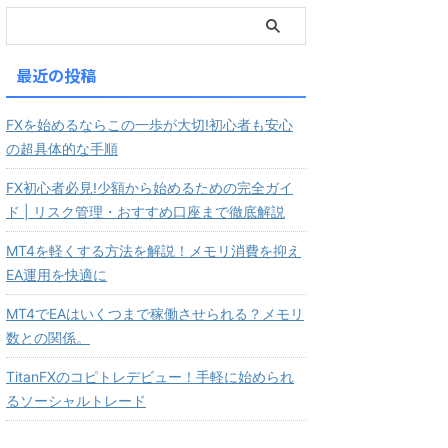
最近の投稿
FXを始めるならこの一歩が大切!初心者も安心
の超具体的な手順
FX初心者必見!少額から始めるための完全ガイ
ド | リスク管理・おすすめ口座まで徹底解説
MT4を軽くする方法を解説！メモリ消費を抑え
EA運用を快適に
MT4でEAはいくつまで稼働させられる？メモリ
数との関係。
TitanFXのコピトレデビュー！手軽に始められ
るソーシャルトレード