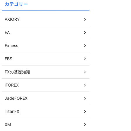
カテゴリー
AXIORY
EA
Exness
FBS
FXの基礎知識
iFOREX
JadeFOREX
TitanFX
XM