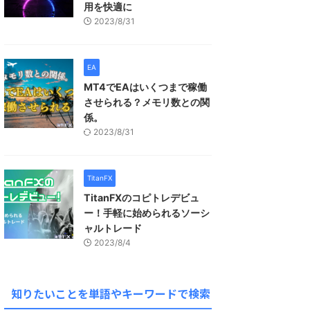
用を快適に
2023/8/31
EA
MT4でEAはいくつまで稼働
させられる？メモリ数との関
係。
2023/8/31
TitanFX
TitanFXのコピトレデビュ
ー！手軽に始められるソーシ
ャルトレード
2023/8/4
知りたいことを単語やキーワードで検索